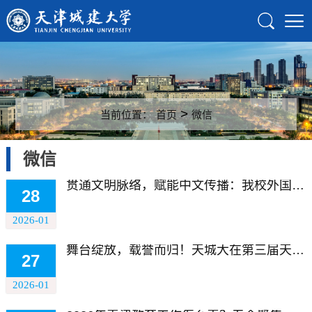
>
当前位置：
首页
微信
微信
贯通文明脉络，赋能中文传播：我校外国语学院举办“环球语萃・学术前沿汇”学术大讲堂系列讲座
28
2026-01
舞台绽放，载誉而归！天城大在第三届天津大学生戏剧节喜获佳绩
27
2026-01