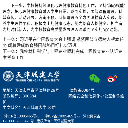
下一步，学校将持续深化心理健康教育特色工作，坚持“润心赋能”
理念，把心理健康教育融入学生日常、落到实处，围绕课程建设、科
普宣传、活动开展、咨询干预、队伍建设五个方面深耕育人实践，培
养学生理性平和、积极向上的健康心态，努力培育人格健全、担当有
为的时代新人，为学校教育高质量发展注入温暖而坚实的“心”动能。
上一条：
习近平在全国教育大会上强调 紧紧围绕立德树人根本任
务 朝着建成教育强国战略目标扎实迈进
下一条：
我校材料科学与工程专业顺利完成工程教育专业认证专
家考查工作
地址：天津市西青区津静路26号 津教备0084号
邮政编码：300384 网络安全和信息化办公室制作维
护
中文域名：天津城建大学.公益
津ICP备13005465号-3
津ICP备13005465号-
5
津公网安备
12011102000470号
版权所有：天津城
建大学