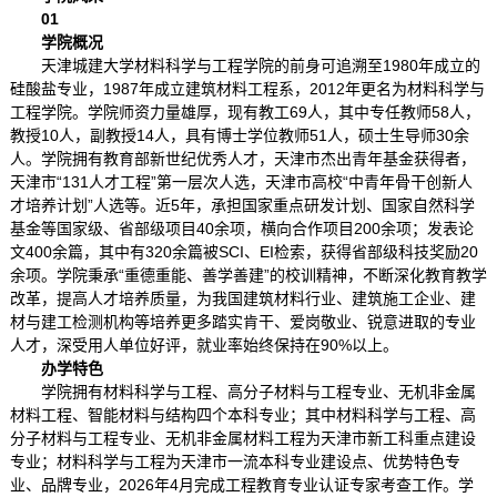
01
学院概况
天津城建大学材料科学与工程学院的前身可追溯至1980年成立的
硅酸盐专业，1987年成立建筑材料工程系，2012年更名为材料科学与
工程学院。学院师资力量雄厚，现有教工69人，其中专任教师58人，
教授10人，副教授14人，具有博士学位教师51人，硕士生导师30余
人。学院拥有教育部新世纪优秀人才，天津市杰出青年基金获得者，
天津市“131人才工程”第一层次人选，天津市高校“中青年骨干创新人
才培养计划”人选等。近5年，承担国家重点研发计划、国家自然科学
基金等国家级、省部级项目40余项，横向合作项目200余项；发表论
文400余篇，其中有320余篇被SCI、EI检索，获得省部级科技奖励20
余项。学院秉承“重德重能、善学善建”的校训精神，不断深化教育教学
改革，提高人才培养质量，为我国建筑材料行业、建筑施工企业、建
材与建工检测机构等培养更多踏实肯干、爱岗敬业、锐意进取的专业
人才，深受用人单位好评，就业率始终保持在90%以上。
办学特色
学院拥有材料科学与工程、高分子材料与工程专业、无机非金属
材料工程、智能材料与结构四个本科专业；其中材料科学与工程、高
分子材料与工程专业、无机非金属材料工程为天津市新工科重点建设
专业；材料科学与工程为天津市一流本科专业建设点、优势特色专
业、品牌专业，2026年4月完成工程教育专业认证专家考查工作。学