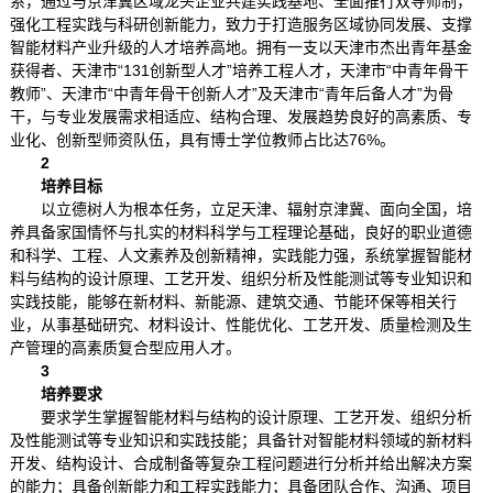
系，通过与京津冀区域龙头企业共建实践基地、全面推行双导师制，
强化工程实践与科研创新能力，致力于打造服务区域协同发展、支撑
智能材料产业升级的人才培养高地。拥有一支以天津市杰出青年基金
获得者、天津市“131创新型人才”培养工程人才，天津市“中青年骨干
教师”、天津市“中青年骨干创新人才”及天津市“青年后备人才”为骨
干，与专业发展需求相适应、结构合理、发展趋势良好的高素质、专
业化、创新型师资队伍，具有博士学位教师占比达76%。
2
培养目标
以立德树人为根本任务，立足天津、辐射京津冀、面向全国，培
养具备家国情怀与扎实的材料科学与工程理论基础，良好的职业道德
和科学、工程、人文素养及创新精神，实践能力强，系统掌握智能材
料与结构的设计原理、工艺开发、组织分析及性能测试等专业知识和
实践技能，能够在新材料、新能源、建筑交通、节能环保等相关行
业，从事基础研究、材料设计、性能优化、工艺开发、质量检测及生
产管理的高素质复合型应用人才。
3
培养要求
要求学生掌握智能材料与结构的设计原理、工艺开发、组织分析
及性能测试等专业知识和实践技能；具备针对智能材料领域的新材料
开发、结构设计、合成制备等复杂工程问题进行分析并给出解决方案
的能力；具备创新能力和工程实践能力；具备团队合作、沟通、项目