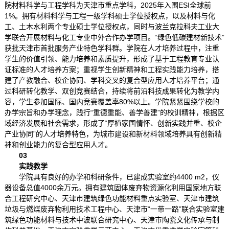
院材料科学与工程学科为天津市重点学科，2025年入围ESI全球前
1%。拥有材料科学与工程一级学科硕士学位授权点，以及材料与化
工、土木水利两个专业硕士学位授权点，同时与波兰克拉科夫工业大
学联合开展材料与化工专业中外合作办学项目。“绿色低碳建材新技术”
获批天津市首批服务产业特色学科群。学院在人才培养过程中，注重
学生的价值引领、能力培养和素质提升，形成了基于工程教育专业认
证标准的人才培养方案；重视学生创新精神和工程实践能力培养，搭
建了产教融合、校企协同、学科交叉的复合型应用人才培养平台；通
过科研转化教学、双创竞赛结合，持续将前沿科技成果转化为教学内
容，学生参加国际、国内竞赛覆盖率80%以上。学院紧紧围绕学校的
办学宗旨和办学理念，践行“重德重能、善学善建”的校训精神，根据区
域经济发展和社会需求，形成了“厚植家国情怀、创新实践并重、校企
产业协同”的人才培养特色，为城市建设和新材料领域培养具有创新精
神和创业能力的复合型应用人才。
03
实践教学
学院具有良好的办学和科研条件，已建成实验室约4400 m2，仪
器设备总值4000余万元。拥有建筑固体废弃物资源化利用国家地方联
合工程研究中心、天津市建筑绿色功能材料重点实验室、天津市建筑
垃圾与燃煤废弃物利用技术工程中心、天津市“一带一路”联合实验室建
筑绿色功能材料与技术中波联合研究中心、天津市陶瓷文化传承与制