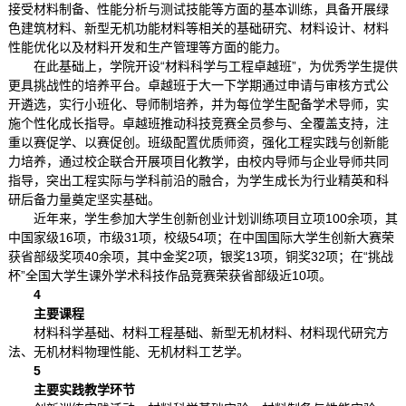
接受材料制备、性能分析与测试技能等方面的基本训练，具备开展绿
色建筑材料、新型无机功能材料等相关的基础研究、材料设计、材料
性能优化以及材料开发和生产管理等方面的能力。
在此基础上，学院开设“材料科学与工程卓越班”，为优秀学生提供
更具挑战性的培养平台。卓越班于大一下学期通过申请与审核方式公
开遴选，实行小班化、导师制培养，并为每位学生配备学术导师，实
施个性化成长指导。卓越班推动科技竞赛全员参与、全覆盖支持，注
重以赛促学、以赛促创。班级配置优质师资，强化工程实践与创新能
力培养，通过校企联合开展项目化教学，由校内导师与企业导师共同
指导，突出工程实际与学科前沿的融合，为学生成长为行业精英和科
研后备力量奠定坚实基础。
近年来，学生参加大学生创新创业计划训练项目立项100余项，其
中国家级16项，市级31项，校级54项；在中国国际大学生创新大赛荣
获省部级奖项40余项，其中金奖2项，银奖13项，铜奖32项；在“挑战
杯”全国大学生课外学术科技作品竞赛荣获省部级近10项。
4
主要课程
材料科学基础、材料工程基础、新型无机材料、材料现代研究方
法、无机材料物理性能、无机材料工艺学。
5
主要实践教学环节