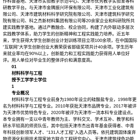
作科普基地、天津市实验教学示范中心、天津市优秀教学实验室等科
研教学平台。与天津市金隅振兴环保有限公司、天津市工业化建筑有
限公司、天津市建筑材料科学研究院有限公司、天津市建筑科学研究
院有限公司、科之杰新材料集团有限公司等20余家企业和科研院所共
建实践教学基地。通过产教融合、校企协同，构建了内外联动多层次
实践教学体系，助力学生的创新精神和工程实践能力培养。近五年
来，学生获得大学生创新创业计划训练项目立项100余项，在中国国际
“互联网”大学生创新创业大赛荣获省部级奖项共计40余项。学生历年
来就业率均在90%以上，创新能力和工程实践能力获得用人单位好
评。用人单位对毕业生的整体评价和满意度高。
01
材料科学与工程
授予工学学士学位
1
专业概况
材料科学与工程专业前身为1980年设立的硅酸盐专业，1998年更
名为材料科学与工程专业。2010年获批天津市品牌专业，2017年被评
为天津市优势特色专业，2020年被评为天津市一流本科专业建设点。
本专业拥有一支以中青年教师为主、学科交叉、学术互补、教学和科
研水平较高的师资队伍，其中包括天津市杰出青年基金获得者、中青
年科技创新领军人才、“131人才工程”入选人员等。依托建筑固体废弃
物资源化利用技术国家地方联合工程研究中心、天津市建筑绿色功能