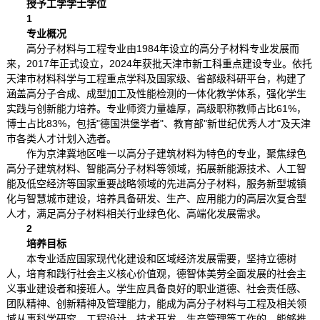
授予工学学士学位
1
专业概况
高分子材料与工程专业由1984年设立的高分子材料专业发展而
来，2017年正式设立，2024年获批天津市新工科重点建设专业。依托
天津市材料科学与工程重点学科及国家级、省部级科研平台，构建了
涵盖高分子合成、成型加工及性能检测的一体化教学体系，强化学生
实践与创新能力培养。专业师资力量雄厚，高级职称教师占比61%，
博士占比83%，包括"德国洪堡学者"、教育部"新世纪优秀人才"及天津
市各类人才计划入选者。
作为京津冀地区唯一以高分子建筑材料为特色的专业，聚焦绿色
高分子建筑材料、智能高分子材料等领域，拓展新能源技术、人工智
能及低空经济等国家重要战略领域的先进高分子材料，服务新型城镇
化与智慧城市建设，培养具备研发、生产、应用能力的高层次复合型
人才，满足高分子材料相关行业绿色化、高端化发展需求。
2
培养目标
本专业适应国家现代化建设和区域经济发展需要，坚持立德树
人，培育和践行社会主义核心价值观，德智体美劳全面发展的社会主
义事业建设者和接班人。学生应具备良好的职业道德、社会责任感、
团队精神、创新精神及管理能力，能成为高分子材料与工程及相关领
域从事科学研究、工程设计、技术开发、生产管理等工作的，能够推