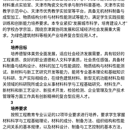
材料重点实验室、天津市陶瓷文化传承与制作科普基地、天津市实验
教学示范中心、天津市优秀教学实验室等平台，具备无机材料制备与
成型加工、物质结构分析与材料性能测试等能力，满足学生实践技能
训练和创新能力培养要求。本专业紧扣“发展城市科学，培育建设人才”
的学校办学宗旨，围绕京津冀协同发展和区域经济社会发展重大需
求，为绿色建筑材料等相关产业培养复合型应用人才。
2
培养目标
培养德智体美劳全面发展，适应社会经济发展需要，具有较好的
工程素质、良好的职业道德和人文科学素质，社会责任感强，具备材
料制备与结构设计、材料的加工与性能调控、物质结构与材料性能测
试、新材料与新工艺研究开发等能力，能将专业基本理论和基础知识
与科研、生产实际相结合，在绿色建筑材料、新型无机功能材料及相
关领域的科研院所或企业从事材料科学与工程基础研究、材料生产、
新材料和新工艺设计、新技术开发、检验检测、企业管理及生产技术
管理等方面工作具有创新精神的复合型应用人才。
3
培养要求
按照工程教育专业认证的12项毕业要求进行培养，要求学生掌握
材料科学与工程基础理论，材料的成分、制备方法、组织结构和性能
之间关系的基本规律，以及材料设计、制备与工艺控制的基本方法，