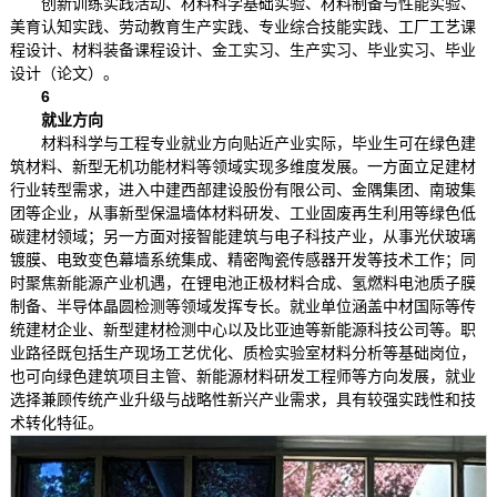
创新训练实践活动、材料科学基础实验、材料制备与性能实验、
美育认知实践、劳动教育生产实践、专业综合技能实践、工厂工艺课
程设计、材料装备课程设计、金工实习、生产实习、毕业实习、毕业
设计（论文）。
6
就业方向
材料科学与工程专业就业方向贴近产业实际，毕业生可在绿色建
筑材料、新型无机功能材料等领域实现多维度发展。一方面立足建材
行业转型需求，进入中建西部建设股份有限公司、金隅集团、南玻集
团等企业，从事新型保温墙体材料研发、工业固废再生利用等绿色低
碳建材领域；另一方面对接智能建筑与电子科技产业，从事光伏玻璃
镀膜、电致变色幕墙系统集成、精密陶瓷传感器开发等技术工作；同
时聚焦新能源产业机遇，在锂电池正极材料合成、氢燃料电池质子膜
制备、半导体晶圆检测等领域发挥专长。就业单位涵盖中材国际等传
统建材企业、新型建材检测中心以及比亚迪等新能源科技公司等。职
业路径既包括生产现场工艺优化、质检实验室材料分析等基础岗位，
也可向绿色建筑项目主管、新能源材料研发工程师等方向发展，就业
选择兼顾传统产业升级与战略性新兴产业需求，具有较强实践性和技
术转化特征。