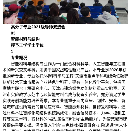
高分子专业2021级导师双选会
03
智能材料与结构
授予工学学士学位
1
专业概况
智能材料与结构专业作为一门融合材料科学、人工智能与工程技
术的新兴交叉学科，服务于国家战略性新兴产业。本专业是2026年获
批的新专业，专业依托“材料科学与工程”天津市重点学科和绿色低碳建
材新技术天津市服务产业特色学科群，建有一体化教学平台，包括国
家地方联合工程研究中心、天津市建筑绿色功能材料重点实验室、天
津市实验教学示范中心及智能材料合成与制备实验室，充分满足学生
实践与创新能力培养需求。本专业侧重于面向宜居、韧性、安全、智
慧城市建设所需要的自适应材料、智能感知材料、自修复材料等，通
过材料本征智能化与结构系统集成化，融合信息技术、力学、控制工
程等交叉学科，将材料的“被动属性”转化为“主动能力”，为智慧城市建
设提供重要支撑。深度融入学院“三色铸魂·四维融合·五阶递进”育人体