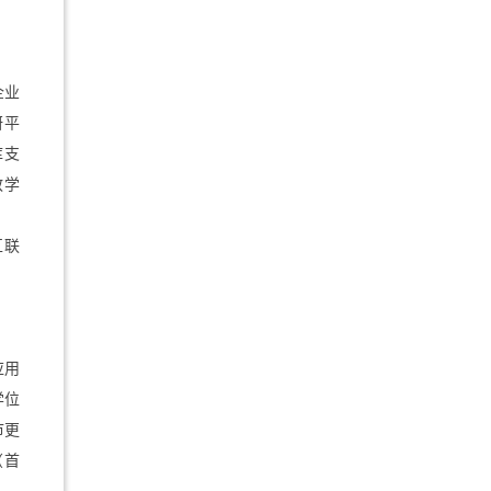
企业
研平
库支
教学
互联
。
应用
学位
市更
（首