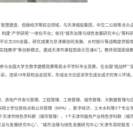
、智慧建造、低碳经济等前沿领域，与天津城投集团、中交二公局等龙头
构建“产学研用”一体化平台；依托“城市治理与绿色发展研究中心”等科
水平论文200余篇，研究成果为京津冀协同发展、乡村振兴等战略提供智
线性实践教学”等创新模式，建成天津市课程思政示范课4门，教师获国家级
参与全国大学生数学建模竞赛等高水平学科专业竞赛，在全国“挑战杯”“
多彩，连续19年获校运会冠军，形成全方位促进学生成长成才的育人环境
理、房地产开发与管理、工程管理、工商管理、城市管理、大数据管理与
科硕士学位授权点和公共管理（MPA）、数字经济、土木水利等3个专业
1个天津市特色学科群（城市管理）、1个天津市服务产业特色学科群（城
设与发展研究中心”、“城市治理与绿色发展研究中心”天津市高校智库